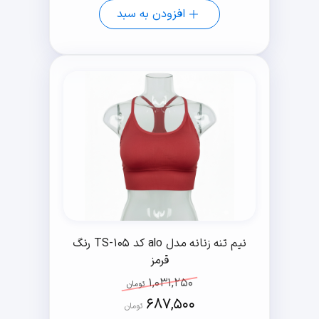
افزودن به سبد
نیم تنه زنانه مدل alo کد TS-105 رنگ
قرمز
1,031,250
تومان
687,500
تومان