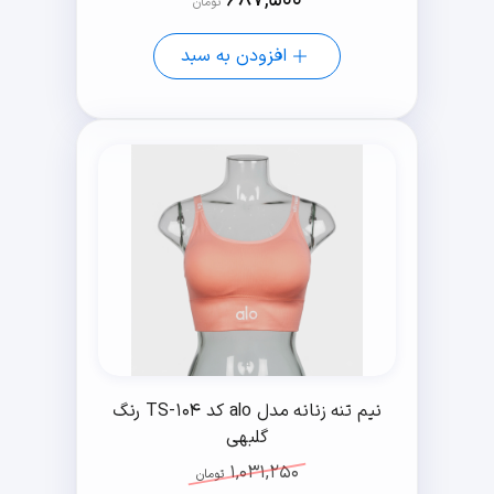
687,500
تومان
افزودن به سبد
نیم تنه زنانه مدل alo کد TS-104 رنگ
گلبهی
1,031,250
تومان