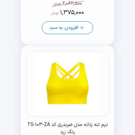
2,062,500
تومان
1,375,000
تومان
افزودن به سبد
نیم تنه زنانه مدل ضربدری کد TS-103-ZA
رنگ زرد