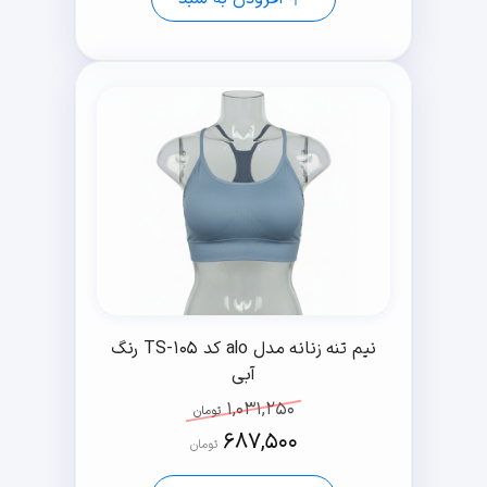
نیم تنه زنانه مدل alo کد TS-105 رنگ
آبی
1,031,250
تومان
687,500
تومان