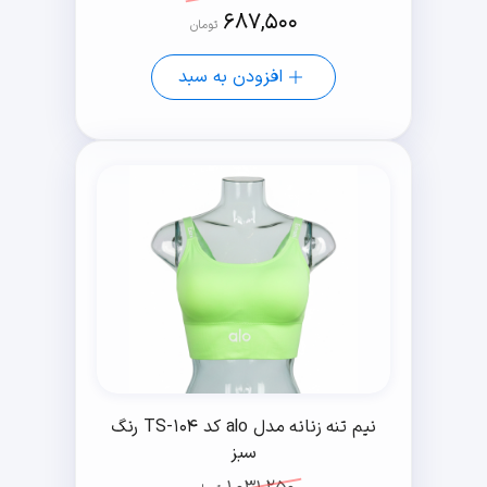
687,500
تومان
افزودن به سبد
نیم تنه زنانه مدل alo کد TS-104 رنگ
سبز