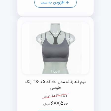
افزودن به سبد
نیم تنه زنانه مدل alo کد TS-105 رنگ
طوسی
1,031,250
تومان
687,500
تومان