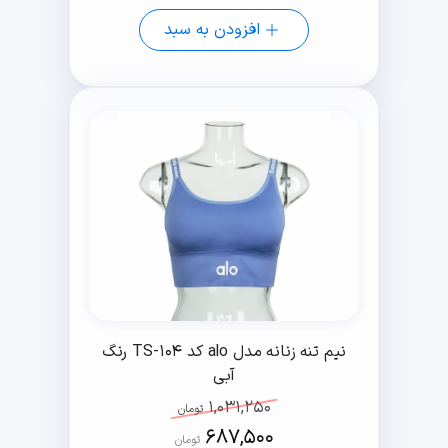
افزودن به سبد
نیم تنه زنانه مدل alo کد TS-104 رنگ
آبی
1,031,250
تومان
687,500
تومان