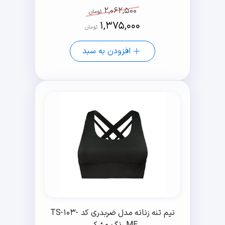
2,062,500
تومان
1,375,000
تومان
افزودن به سبد
نیم تنه زنانه مدل ضربدری کد TS-103-