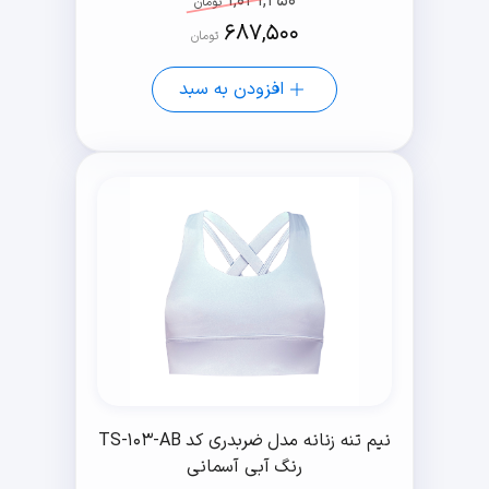
1,031,250
تومان
687,500
تومان
افزودن به سبد
نیم تنه زنانه مدل ضربدری کد TS-103-AB
رنگ آبی آسمانی