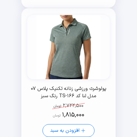
پولوشرت ورزشی زنانه تکنیک پلاس 07
مدل لنا کد TS-166 رنگ سبز
2,722,500
تومان
1,815,000
تومان
افزودن به سبد