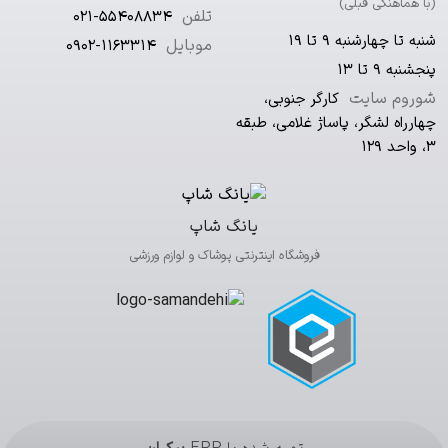
(با هماهنگی قبلی)
تلفن
021-55408834
شنبه تا چهارشنبه ۹ تا ۱۹
موبایل
0902-1163314
پنجشنبه ۹ تا ۱۳
شوروم سایت
کارگر جنوبی،
چهارراه لشگر، پاساژ غلامی، طبقه
۳، واحد ۱۲۹
یانگ شاپ
فروشگاه اینترنتی پوشاک و لوازم ورزشی