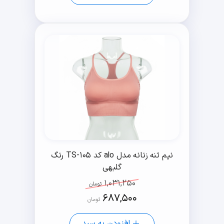
نیم تنه زنانه مدل alo کد TS-105 رنگ
گلبهی
1,031,250
تومان
687,500
تومان
افزودن به سبد