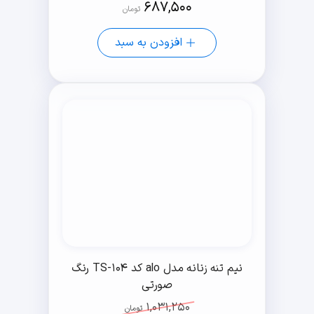
687,500
تومان
افزودن به سبد
نیم تنه زنانه مدل alo کد TS-104 رنگ
صورتی
1,031,250
تومان