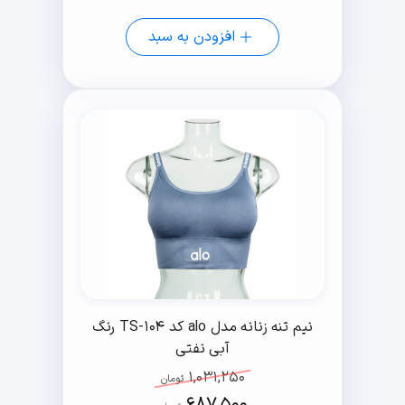
افزودن به سبد
نیم تنه زنانه مدل alo کد TS-104 رنگ
آبی نفتی
1,031,250
تومان