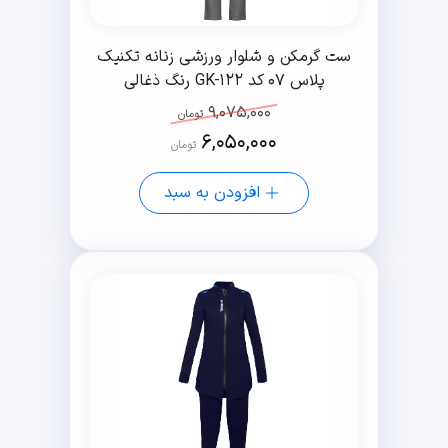
ست گرمکن و شلوار ورزشی زنانه تکنیک
پلاس 07 کد GK-122 رنگ ذغالی
9,075,000
تومان
6,050,000
تومان
افزودن به سبد