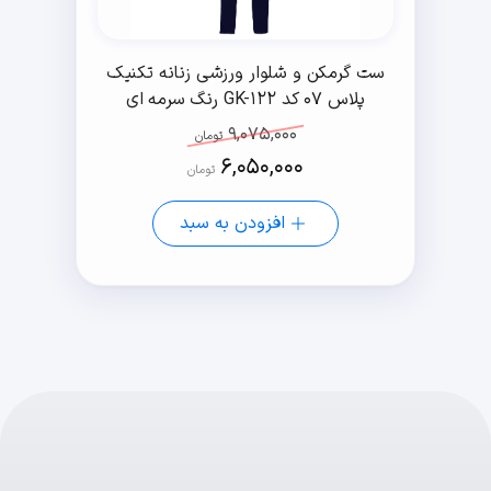
ست گرمکن و شلوار ورزشی زنانه تکنیک
پلاس 07 کد GK-122 رنگ سرمه ای
9,075,000
تومان
6,050,000
تومان
افزودن به سبد