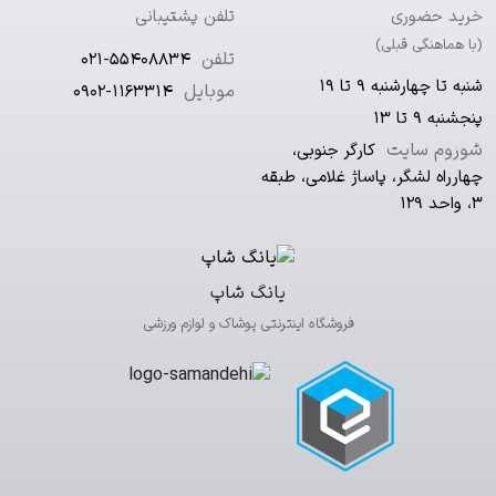
خرید حضوری
تلفن پشتیبانی
(با هماهنگی قبلی)
تلفن
021-55408834
شنبه تا چهارشنبه ۹ تا ۱۹
موبایل
0902-1163314
پنجشنبه ۹ تا ۱۳
شوروم سایت
کارگر جنوبی،
چهارراه لشگر، پاساژ غلامی، طبقه
۳، واحد ۱۲۹
یانگ شاپ
فروشگاه اینترنتی پوشاک و لوازم ورزشی