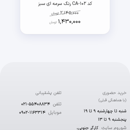
کد CA-102 رنگ سرمه ای سبز
2,145,000
تومان
1,430,000
تومان
خرید حضوری
تلفن پشتیبانی
(با هماهنگی قبلی)
تلفن
021-55408834
شنبه تا چهارشنبه ۹ تا ۱۹
موبایل
0902-1163314
پنجشنبه ۹ تا ۱۳
شوروم سایت
کارگر جنوبی،