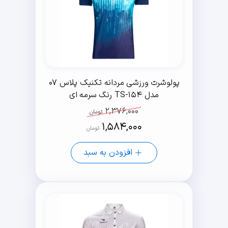
پولوشرت ورزشی مردانه تکنیک پلاس 07
مدل TS-154 رنگ سرمه ای
2,376,000
تومان
1,584,000
تومان
افزودن به سبد