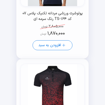
پولوشرت ورزشی مردانه تکنیک پلاس 07
کد TS-164 رنگ سرمه ای
2,805,000
تومان
1,870,000
تومان
افزودن به سبد