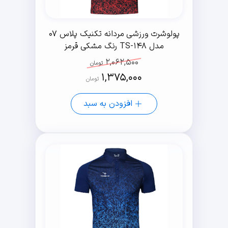
پولوشرت ورزشی مردانه تکنیک پلاس 07
مدل TS-148 رنگ مشکی قرمز
2,062,500
تومان
1,375,000
تومان
افزودن به سبد