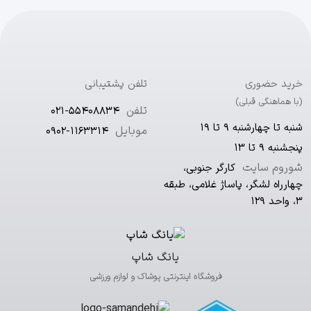
خرید حضوری
تلفن پشتیبانی
(با هماهنگی قبلی)
تلفن
021-55408834
شنبه تا چهارشنبه ۹ تا ۱۹
موبایل
0902-1163314
پنجشنبه ۹ تا ۱۳
شوروم سایت
کارگر جنوبی،
چهارراه لشگر، پاساژ غلامی، طبقه
۳، واحد ۱۲۹
یانگ شاپ
فروشگاه اینترنتی پوشاک و لوازم ورزشی