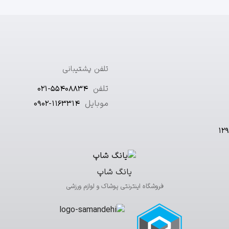
تلفن پشتیبانی
تلفن
021-55408834
موبایل
0902-1163314
یانگ شاپ
فروشگاه اینترنتی پوشاک و لوازم ورزشی