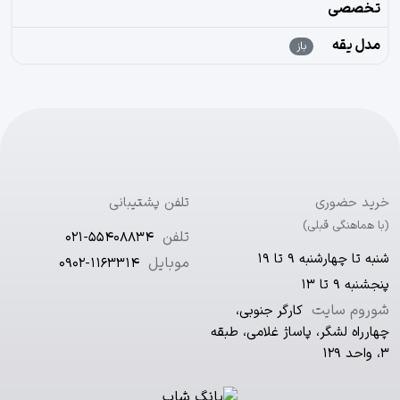
تخصصی
مدل یقه
باز
خرید حضوری
تلفن پشتیبانی
(با هماهنگی قبلی)
تلفن
021-55408834
شنبه تا چهارشنبه ۹ تا ۱۹
موبایل
0902-1163314
پنجشنبه ۹ تا ۱۳
شوروم سایت
کارگر جنوبی،
چهارراه لشگر، پاساژ غلامی، طبقه
۳، واحد ۱۲۹