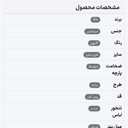
مشخصات محصول
برند
Alo
جنس
سیملس
رنگ
گلبهی
سایز
فری سایز
ضخامت
متوسط
پارچه
طرح
ساده
قد
روی کمر
تنخور
جذب
لباس
مدل بند
باریک