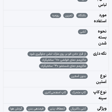
لباس
مورد
باشگاه
تمرین
روزمره
استفاده
نحوه
کشی
بسته
شدن
نگه داری
از قرار دادن اتو بر روی مارک لباس جلوگیری شود
ماکزیمم دمای اتوکشی 110° سانتیگراد
ماکزیمم دمای شستشو 30° سانتیگراد
نوع
بدون آستین
آستین
نوع کاپ
کاپ متحرک
کاپ اسفنجی/ابری
سینه
ویژگی
آنتی باکتریال
انعطاف پذیر
فرمدهی بدن
گردش هوا