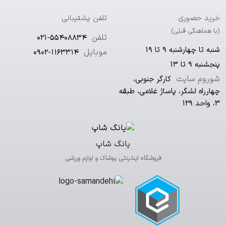
خرید حضوری
تلفن پشتیبانی
(با هماهنگی قبلی)
تلفن
021-55408834
شنبه تا چهارشنبه ۹ تا ۱۹
موبایل
0902-1163314
پنجشنبه ۹ تا ۱۳
شوروم سایت
کارگر جنوبی،
چهارراه لشگر، پاساژ غلامی، طبقه
۳، واحد ۱۲۹
یانگ شاپ
فروشگاه اینترنتی پوشاک و لوازم ورزشی