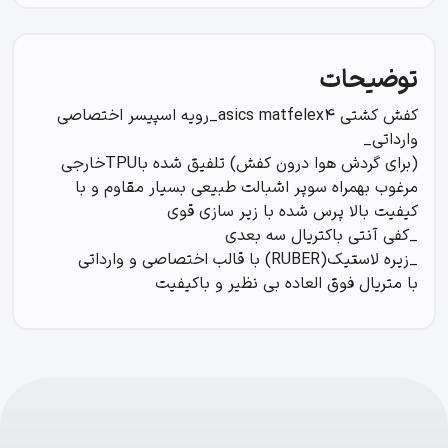
L
o
a
d
i
n
.
.
توضیحات
کفش کشتی asics matfelex4_رویه اسپیسر اختصاصی
وارداتی_
(برای گردش هوا درون کفش) تلفیق شده باTPUخارجی
مرغوب بهمراه سوپر اشبالت طبیعی بسیار مقاوم و با
کیفیت بالا پرس شده با زیر سازی قوی
_کفی آنتی باکتریال سه بعدی
_زیره لاستیک(RUBER) با قالب اختصاصی و وارداتی
با متریال فوق العاده بی نظیر و باکیفیت